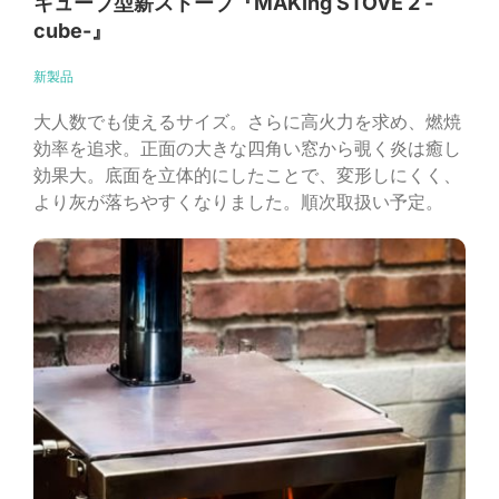
キューブ型薪ストーブ『MAKIng STOVE 2 -
cube-』
新製品
大人数でも使えるサイズ。さらに高火力を求め、燃焼
効率を追求。正面の大きな四角い窓から覗く炎は癒し
効果大。底面を立体的にしたことで、変形しにくく、
より灰が落ちやすくなりました。順次取扱い予定。