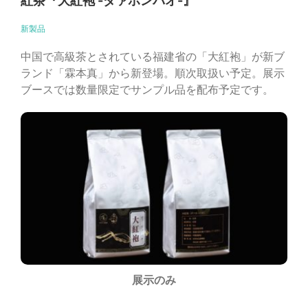
紅茶『大紅袍 -ダァホンバオ-』
新製品
中国で高級茶とされている福建省の「大紅袍」が新ブ
ランド「霖本真」から新登場。順次取扱い予定。展示
ブースでは数量限定でサンプル品を配布予定です。
展示のみ