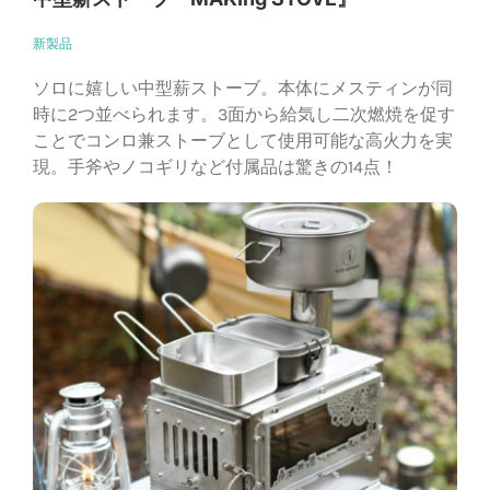
新製品
ソロに嬉しい中型薪ストーブ。本体にメスティンが同
時に2つ並べられます。3面から給気し二次燃焼を促す
ことでコンロ兼ストーブとして使用可能な高火力を実
現。手斧やノコギリなど付属品は驚きの14点！