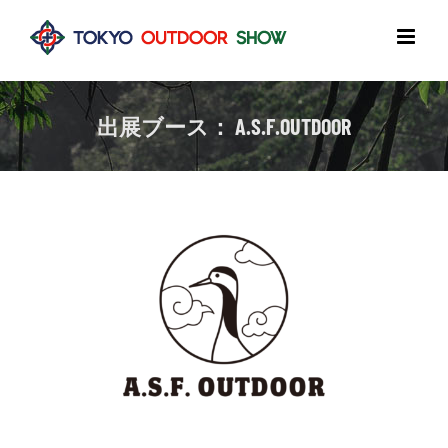
Skip
to
content
出展ブース： A.S.F.OUTDOOR