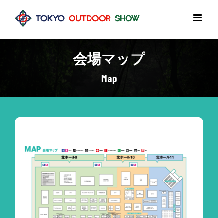
Skip
to
content
会場マップ
Map