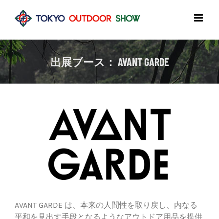
Skip
to
content
出展ブース： AVANT GARDE
AVANT GARDE は、本来の人間性を取り戻し、内なる
平和を見出す手段となるようなアウトドア用品を提供