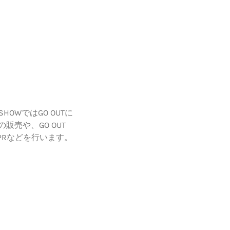
HOWではGO OUTに
売や、GO OUT
のPRなどを行います。