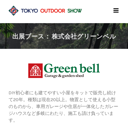
Skip
to
content
出展ブース： 株式会社グリーンベル
DIY初心者にも建てやすい小屋をキットで販売し続け
て20年。種類は現在20以上。物置として使える小型
のものから、車用ガレージや住居が一体化したガレー
ジハウスなど多岐にわたり、施工も請け負っていま
す。