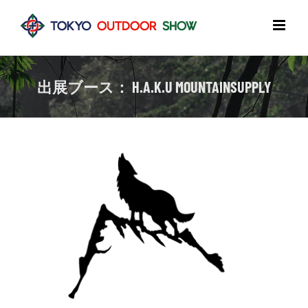
Skip
to
content
出展ブース： H.A.K.U MOUNTAINSUPPLY