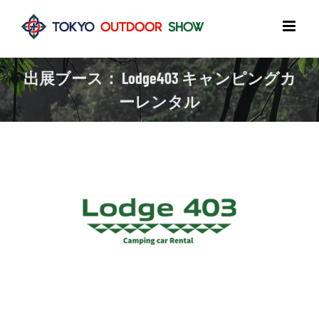
Skip
to
content
出展ブース： Lodge403 キャンピングカ
ーレンタル