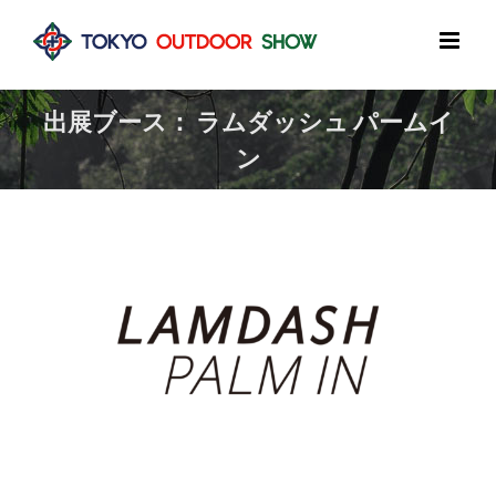
Skip
to
content
出展ブース： ラムダッシュ パームイ
ン