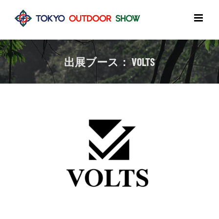
Skip
to
content
出展ブース： VOLTS